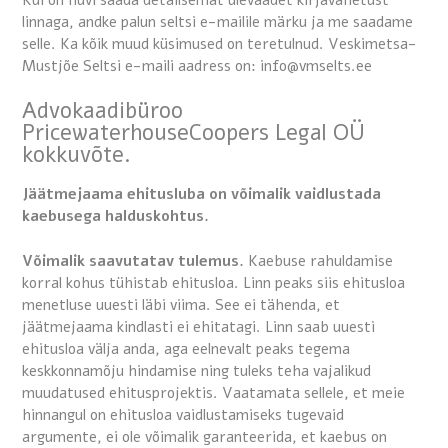
Kui on huvi saada detailsemat ülevaadet kirjavahetust
linnaga, andke palun seltsi e-mailile märku ja me saadame
selle. Ka kõik muud küsimused on teretulnud. Veskimetsa-
Mustjõe Seltsi e-maili aadress on: info@vmselts.ee
Advokaadibüroo
PricewaterhouseCoopers Legal OÜ
kokkuvõte.
Jäätmejaama ehitusluba on võimalik vaidlustada
kaebusega halduskohtus.
Võimalik saavutatav tulemus.
Kaebuse rahuldamise
korral kohus tühistab ehitusloa. Linn peaks siis ehitusloa
menetluse uuesti läbi viima. See ei tähenda, et
jäätmejaama kindlasti ei ehitatagi. Linn saab uuesti
ehitusloa välja anda, aga eelnevalt peaks tegema
keskkonnamõju hindamise ning tuleks teha vajalikud
muudatused ehitusprojektis. Vaatamata sellele, et meie
hinnangul on ehitusloa vaidlustamiseks tugevaid
argumente, ei ole võimalik garanteerida, et kaebus on