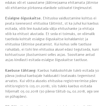
edukas või et saavutame jäätmejaama ehitamata jätmise
või ehitamise piirkonna elanikele sobivatel tingimustel.
Esialgne õiguskaitse.
Ehitusloa vaidlustamine kohtus ei
peata iseenesest ehitusloa täitmist, st ka juhul kui kaebus
esitada, võib linn kuulutada välja ehitushanke ja ehitaja
võib ka ehitust alustada. Et seda ei toimuks, on võimalik
taotleda kohtult esialgse õiguskaitse kohaldamist ja
ehitusloa täitmise peatamist. Kui kohus selle taotluse
rahuldab, ei tohi linn ehitusloa alusel edasi tegutseda, kuni
kohtuotsuse jõustumiseni selles asjas. Soovitame antud
asjas kindlasti esitada esialgse õiguskaitse taotluse.
Kaebuse tähtaeg:
Kaebus halduskohtule tuleb esitada 30
päeva jooksul kaebajale haldusakti teatavaks tegemisest
arvates. Kui võtta aluseks ehitusloa registreerimise päev
ehitisregistris (05.01.2018), siis tuleks kaebus esitada
hiljemalt 05.02.2018 (30 päeva täitub 04.02.2018, aga see
on pühapäev).