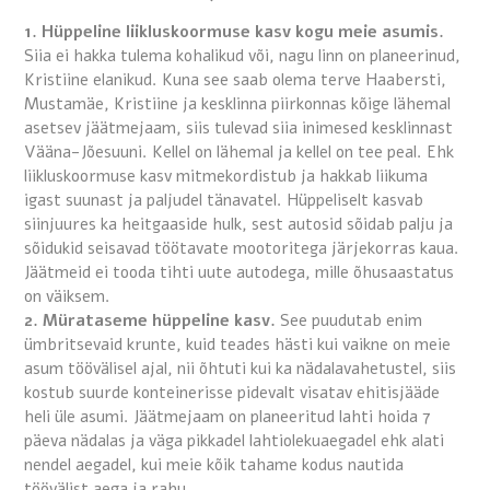
1. Hüppeline liikluskoormuse kasv kogu meie asumis.
Siia ei hakka tulema kohalikud või, nagu linn on planeerinud,
Kristiine elanikud. Kuna see saab olema terve Haabersti,
Mustamäe, Kristiine ja kesklinna piirkonnas kõige lähemal
asetsev jäätmejaam, siis tulevad siia inimesed kesklinnast
Vääna-Jõesuuni. Kellel on lähemal ja kellel on tee peal. Ehk
liikluskoormuse kasv mitmekordistub ja hakkab liikuma
igast suunast ja paljudel tänavatel. Hüppeliselt kasvab
siinjuures ka heitgaaside hulk, sest autosid sõidab palju ja
sõidukid seisavad töötavate mootoritega järjekorras kaua.
Jäätmeid ei tooda tihti uute autodega, mille õhusaastatus
on väiksem.
2. Mürataseme hüppeline kasv.
See puudutab enim
ümbritsevaid krunte, kuid teades hästi kui vaikne on meie
asum töövälisel ajal, nii õhtuti kui ka nädalavahetustel, siis
kostub suurde konteinerisse pidevalt visatav ehitisjääde
heli üle asumi. Jäätmejaam on planeeritud lahti hoida 7
päeva nädalas ja väga pikkadel lahtiolekuaegadel ehk alati
nendel aegadel, kui meie kõik tahame kodus nautida
töövälist aega ja rahu.