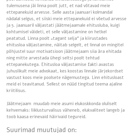
tulemusena jäi linna poolt jutt, et nad võtavad meie
ettepanekuid arvesse. Selle aasta jaanuari kolmandal
nädalal selgus, et siiski meie ettepanekuid ei võetud arvesse
ja 5. jaanuaril väljastati jäätmejaamale ehitusluba, kuigi
kohtumisel väideti, et selle väljastamine on hetkel
peatatud. Linna poolt „tagant selja“ ja kiirustades
ehitusloa väljastamine, näitab selgelt, et linnal on mingitel
põhjustel suur motivatsioon jäätmejaam siia ära ehitada
ning mitte arvestada ühegi seltsi poolt tehtud
ettepanekutega. Ehitusloa väljastamise fakti avastas
juhuslikult meie advokaat, kes koostas linnale järjekordset
vastust koos meie poolsete nägemustega. Linn ehitusloast
meid ei teavitanud. Sellest on nüüd tingitud teema ajaline
kriitilisus.
Jäätmejaam muudab meie asumi elukoskkonda oluliselt
kehvemaks: liiklusturvalisus väheneb, elukvaliteet langeb ja
toob kaasa erinevaid häirivaid tegureid.
Suurimad muutujad on: