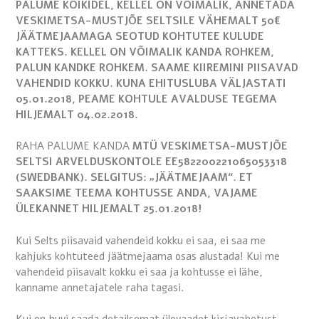
PALUME KÕIKIDEL, KELLEL ON VÕIMALIK, ANNETADA
VESKIMETSA-MUSTJÕE SELTSILE VÄHEMALT 50€
JÄÄTMEJAAMAGA SEOTUD KOHTUTEE KULUDE
KATTEKS. KELLEL ON VÕIMALIK KANDA ROHKEM,
PALUN KANDKE ROHKEM. SAAME KIIREMINI PIISAVAD
VAHENDID KOKKU. KUNA EHITUSLUBA VÄLJASTATI
05.01.2018, PEAME KOHTULE AVALDUSE TEGEMA
HILJEMALT 04.02.2018.
RAHA PALUME KANDA
MTÜ VESKIMETSA-MUSTJÕE
SELTSI ARVELDUSKONTOLE EE582200221065053318
(SWEDBANK). SELGITUS: „JÄÄTMEJAAM“. ET
SAAKSIME TEEMA KOHTUSSE ANDA, VAJAME
ÜLEKANNET HILJEMALT 25.01.2018!
Kui Selts piisavaid vahendeid kokku ei saa, ei saa me
kahjuks kohtuteed jäätmejaama osas alustada! Kui me
vahendeid piisavalt kokku ei saa ja kohtusse ei lähe,
kanname annetajatele raha tagasi.