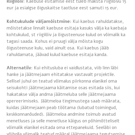
Riigilõiv
: Kaebuse esitamise eest tuleb maksta riigilõivu 15
eur ja esialgse õiguskaitse taotluse eest samuti 15 eur.
Kohtukulude väljamõistmine:
Kui kaebus rahuldatakse,
mõistetakse linnalt kaebuse esitaja kasuks välja ka kaebaja
kohtukulud, st riigilõiv ja õigusteenuse kulud on võimalik ka
tagasi saada. Kohus ei pruugi välja mõista kogu
õigusteenuse kulu, vaid ainult osa. Kui kaebus jääb
rahuldamata, jäävad kulud kaebuse esitaja kanda.
Alternatiiv
: Kui ehitusluba ei vaidlustata, viib linn läbi
hanke ja jäätmejaam ehitatakse vastavalt projektile.
Sellisel juhul on teatud võimalus piirkonna elanikel oma
seisukohti jäätmejaama käitamise osas esitada siis, kui
hakatakse välja andma jäätmeluba selle jäätmejaama
opereerimiseks. Jäätmeloa tingimustega saab määrata,
kuidas jäätmejaam peab töötama (lubatud toimingud,
keskkonnanõuded). Jäätmeloa andmine toimub avatud
menetluses ja selle menetluse käigus on põhimõtteliselt
võimalik elanikel esitada oma ettepanekuid. Seeläbi on
võibolla võimalik teatud määral jäätmejaama tegutsemise