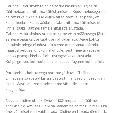
Tallinna Halduskohtule on esitatud kaebus Mustjõe tn
jäätmejaama ehitusloa tühistamiseks. Koos kaebusega sai
esitatud ka nn esialgse õiguskaitse taotlus, st palve, et
kohus keelaks kohtuvaidluse ajaks ehitusloa täitmise, et
linn ei saaks jäätmejaama ehitusega alustada.
Tallinna Halduskohus otsustas 14.02.2018 määrusega jätta
esialgse õiguskaitse taotluse rahuldamata. Meie kohtu
seisukohtadega ei nõustu ja oleme otsustanud esitada
määruskaebuse Ringkonnakohtule, sest meie arvates ei
tohiks praegu kindlasti ehitustegevusega alustada.
Kui järgmised kohtuotsused on teada, jagame kohe infot.
Paralleelselt kohtuteega ootame jätkuvalt Tallinna
Linnapeale saadetud kirjale vastust. Tähtaeg on veebruari
lõpus. Vastavalt vastusele saame siis sellele edasi
reageerida.
Nüüd on oluline olla aktiivne ka jäätmejaamale jäätmeloa
andmise menetluses. Selle väljaandmine on meil võimalus ka
ühel või teisel viisil vaidlustada. Oluline on tabada õige hetk,