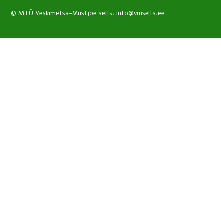
© MTÜ Veskimetsa-Mustjõe selts. info@vmselts.ee