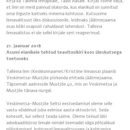
kirja ka Tallinna linnapeale, Taavi Aasale. Kirjas tõime välja,
et linn on meid pannud olukorda, kus elanikud on sunnitud
oma õiguste kaitseks minema kohtusse. Kutsusime
linnavalitsust üles diskussioonile, leidmaks jäätmejaama
osas kõiki osapooli rahuldavat lahendust. Tallinna
linnavalistus ei ole sellel kirjale seni reageerinud.
21. jaanuar 2018
Asumi elanikele tehtud teavituslkiri koos üleskutsega
toetuseks
Tallinna linn (Keskkonnaamet/Kristiine linnaosa) plaanib
Veskimetsa-Mustjõe piirkonda ehitada jäätmejaama.
Täpsemalt aadressile Mustjõe 40, mis on Veskimetsa ja
Mustjõe tänava nurgal.
Veskimetsa-Mustjõe Seltsi eestvedamisel oleme selle
vastu võidelnud juba eelmise aasta oktoobrist. Seda
koheselt, kui sellest teada saime. Oleme teinud läbi
advokaadibüroo linnale nendel teemadel väga põhjalikud
pöördumised, kohtunud linnavalitsusega ja kohtumise