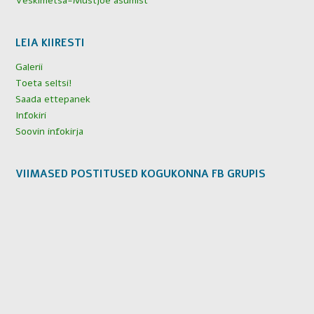
Veskimetsa-Mustjõe asumist
LEIA KIIRESTI
Galerii
Toeta seltsi!
Saada ettepanek
Infokiri
Soovin infokirja
VIIMASED POSTITUSED KOGUKONNA FB GRUPIS