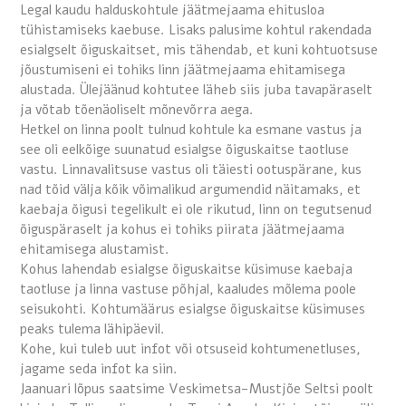
Legal kaudu halduskohtule jäätmejaama ehitusloa
tühistamiseks kaebuse. Lisaks palusime kohtul rakendada
esialgselt õiguskaitset, mis tähendab, et kuni kohtuotsuse
jõustumiseni ei tohiks linn jäätmejaama ehitamisega
alustada. Ülejäänud kohtutee läheb siis juba tavapäraselt
ja võtab tõenäoliselt mõnevõrra aega.
Hetkel on linna poolt tulnud kohtule ka esmane vastus ja
see
oli eelkõige suunatud esialgse õiguskaitse taotluse
vastu. Linnavalitsuse vastus oli täiesti ootuspärane, kus
nad tõid välja kõik võimalikud argumendid näitamaks, et
kaebaja õigusi tegelikult ei ole rikutud, linn on tegutsenud
õiguspäraselt ja kohus ei tohiks piirata jäätmejaama
ehitamisega alustamist.
Kohus lahendab esialgse õiguskaitse küsimuse kaebaja
taotluse ja linna vastuse põhjal, kaaludes mõlema poole
seisukohti. Kohtumäärus esialgse õiguskaitse küsimuses
peaks tulema lähipäevil.
Kohe, kui tuleb uut infot või otsuseid kohtumenetluses,
jagame seda infot ka siin.
Jaanuari lõpus saatsime Veskimetsa-Mustjõe Seltsi poolt