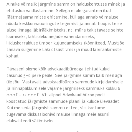
Ainuke võimalik järgmine samm on halduskohtusse minek ja
ehitusloa vaidlustamine. Sellega ei ole garanteeritud
jäätmejaama mitte ehitamine, küll aga annab võimaluse
nõuda keskkonnauuringute tegemist ja annab hoopis teise
aluse linnaga läbirääkimisteks, nt. müra takistavate seinte
loomiseks, lahtioleku aegade vähendamiseks,
liikluskorralduse ümber kujundamiseks (kõnniteed, Mustjõe
tänava sulgemine Laki otsast vms) ja muud läbirääkimiste
kohad.
Tänaseni oleme kõik advokaadibürooga tehtud kulud
tasunud 5-6 pere peale. See järgmine samm käib meil aga
üle jõu. Vastavalt advokaadibüroo sammude kirjeldamisele
ja hinnapakkumisele vajame järgmiseks sammuks kokku 6
000€ – 12 000€. Vt allpool Advokaadibüroo poolt
koostatud järgmiste sammude plaani ja kulude ülevaadet.
Kui me seda järgmist sammu ei tee, siis kaotame
tugevama diskussioonivõimaluse linnaga meie asumi
elukvaliteedi säilimiseks.