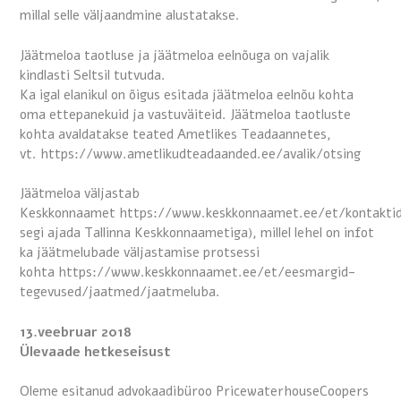
millal selle väljaandmine alustatakse.
Jäätmeloa taotluse ja jäätmeloa eelnõuga on vajalik
kindlasti Seltsil tutvuda.
Ka igal elanikul on õigus esitada jäätmeloa eelnõu kohta
oma ettepanekuid ja vastuväiteid. Jäätmeloa taotluste
kohta avaldatakse teated Ametlikes Teadaannetes,
vt.
https://www.ametlikudteadaanded.ee/avalik/otsing
Jäätmeloa väljastab
Keskkonnaamet
https://www.keskkonnaamet.ee/et/kontakti
segi ajada Tallinna Keskkonnaametiga), millel lehel on infot
ka jäätmelubade väljastamise protsessi
kohta
https://www.keskkonnaamet.ee/et/eesmargid-
tegevused/jaatmed/jaatmeluba
.
13.veebruar 2018
Ülevaade hetkeseisust
Oleme esitanud advokaadibüroo PricewaterhouseCoopers