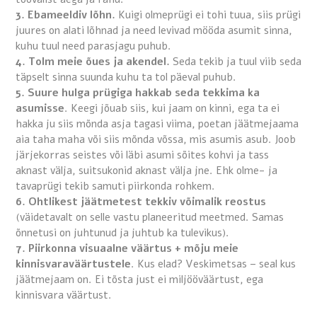
3. Ebameeldiv lõhn.
Kuigi olmeprügi ei tohi tuua, siis prügi
juures on alati lõhnad ja need levivad mööda asumit sinna,
kuhu tuul need parasjagu puhub.
4. Tolm meie õues ja akendel.
Seda tekib ja tuul viib seda
täpselt sinna suunda kuhu ta tol päeval puhub.
5. Suure hulga prügiga hakkab seda tekkima ka
asumisse
. Keegi jõuab siis, kui jaam on kinni, ega ta ei
hakka ju siis mõnda asja tagasi viima, poetan jäätmejaama
aia taha maha või siis mõnda võssa, mis asumis asub. Joob
järjekorras seistes või läbi asumi sõites kohvi ja tass
aknast välja, suitsukonid aknast välja jne. Ehk olme- ja
tavaprügi tekib samuti piirkonda rohkem.
6. Ohtlikest jäätmetest tekkiv võimalik reostus
(väidetavalt on selle vastu planeeritud meetmed. Samas
õnnetusi on juhtunud ja juhtub ka tulevikus).
7. Piirkonna visuaalne väärtus + mõju meie
kinnisvaraväärtustele
. Kus elad? Veskimetsas – seal kus
jäätmejaam on. Ei tõsta just ei miljööväärtust, ega
kinnisvara väärtust.