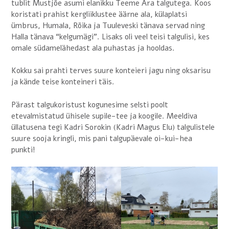
tublit Mustjõe asumi elanikku Teeme Ära talgutega. Koos
koristati prahist kergliiklustee äärne ala, külaplatsi
ümbrus, Humala, Rõika ja Tuuleveski tänava servad ning
Halla tänava “kelgumägi”. Lisaks oli veel teisi talgulisi, kes
omale südamelähedast ala puhastas ja hooldas.
Kokku sai prahti terves suure konteieri jagu ning oksarisu
ja kände teise konteineri täis.
Pärast talgukoristust kogunesime selsti poolt
etevalmistatud ühisele supile-tee ja koogile. Meeldiva
üllatusena tegi Kadri Sorokin (Kadri Magus Elu) talgulistele
suure sooja kringli, mis pani talgupäevale oi-kui-hea
punkti!