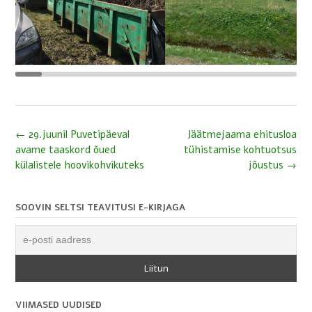
Post
←
29.juunil Puvetipäeval
Jäätmejaama ehitusloa
avame taaskord õued
tühistamise kohtuotsus
navigation
külalistele hoovikohvikuteks
jõustus
→
SOOVIN SELTSI TEAVITUSI E-KIRJAGA
VIIMASED UUDISED